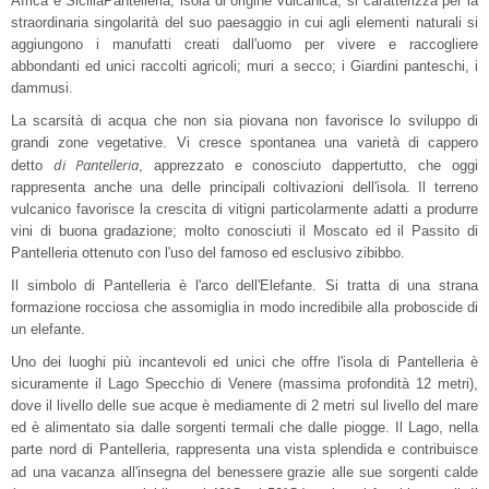
Africa e SiciliaPantelleria, isola di origine vulcanica, si caratterizza per la
straordinaria singolarità del suo paesaggio in cui agli elementi naturali si
aggiungono i manufatti creati dall'uomo per vivere e raccogliere
abbondanti ed unici raccolti agricoli; muri a secco; i Giardini panteschi, i
dammusi.
La scarsità di acqua che non sia piovana non favorisce lo sviluppo di
grandi zone vegetative. Vi cresce spontanea una varietà di cappero
di Pantelleria
detto
, apprezzato e conosciuto dappertutto, che oggi
rappresenta anche una delle principali coltivazioni dell'isola. Il terreno
vulcanico favorisce la crescita di vitigni particolarmente adatti a produrre
vini di buona gradazione; molto conosciuti il Moscato ed il Passito di
Pantelleria ottenuto con l'uso del famoso ed esclusivo zibibbo.
Il simbolo di Pantelleria è l'arco dell'Elefante. Si tratta di una strana
formazione rocciosa che assomiglia in modo incredibile alla proboscide di
un elefante.
Uno dei luoghi più incantevoli ed unici che offre l'isola di Pantelleria è
sicuramente il Lago Specchio di Venere (massima profondità 12 metri),
dove il livello delle sue acque è mediamente di 2 metri sul livello del mare
ed è alimentato sia dalle sorgenti termali che dalle piogge. Il Lago, nella
parte nord di Pantelleria, rappresenta una vista splendida e contribuisce
ad una vacanza all'insegna del benessere
grazie alle sue sorgenti calde