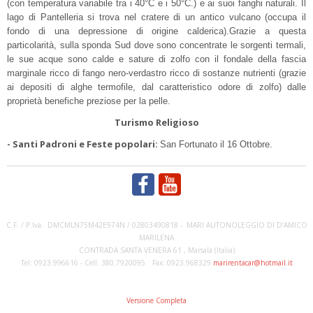
(con temperatura variabile tra i 40°C e i 50°C.) e ai suoi fanghi naturali. Il
lago di Pantelleria si trova nel cratere di un antico vulcano (occupa il
fondo di una depressione di origine calderica).Grazie a questa
particolarità, sulla sponda Sud dove sono concentrate le sorgenti termali,
le sue acque sono calde e sature di zolfo con il fondale della fascia
marginale ricco di fango nero-verdastro ricco di sostanze nutrienti (grazie
ai depositi di alghe termofile, dal caratteristico odore di zolfo) dalle
proprietà benefiche preziose per la pelle.
Turismo Religioso
- Santi Padroni e Feste popolari:
San Fortunato il 16 Ottobre.
C.F. / P.Iva: DMCMLN75M42E974N / 02803490818 - MARI AUTONOLEGGIO DI D’AMICO
MARILENA
CONTRADA SANTA VENERA 61 , Marsala (Italia)
Tel: 0923.996616 - Cell. 380.7920095 Fax: 0923.968329
marirentacar@hotmail.it
Versione Completa