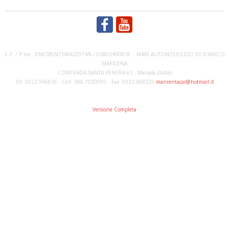
C.F. / P.Iva: DMCMLN75M42E974N / 02803490818 - MARI AUTONOLEGGIO DI D’AMICO
MARILENA
CONTRADA SANTA VENERA 61 , Marsala (Italia)
Tel: 0923.996616 - Cell. 380.7920095 Fax: 0923.968329
marirentacar@hotmail.it
Versione Completa