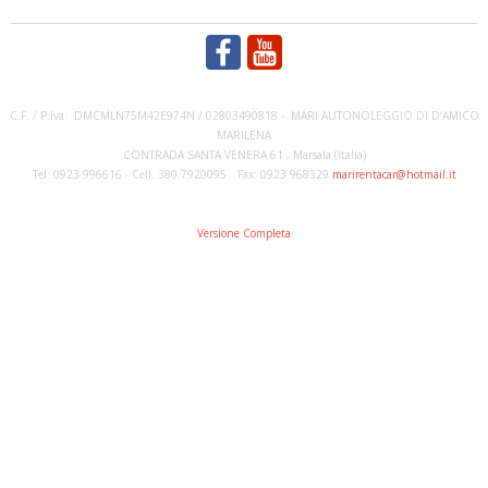
C.F. / P.Iva: DMCMLN75M42E974N / 02803490818 - MARI AUTONOLEGGIO DI D’AMICO
MARILENA
CONTRADA SANTA VENERA 61 , Marsala (Italia)
Tel: 0923.996616 - Cell. 380.7920095 Fax: 0923.968329
marirentacar@hotmail.it
Versione Completa